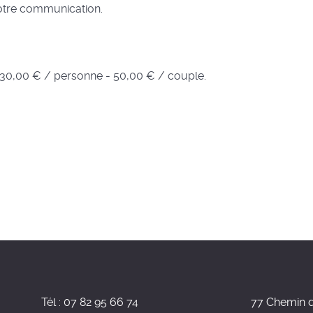
otre communication.
f 30,00 € / personne - 50,00 € / couple.
Tél : 07 82 95 66 74
77 Chemin 